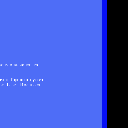
жину миллионов, то
бедит Торино отпустить
реа Берта. Именно он