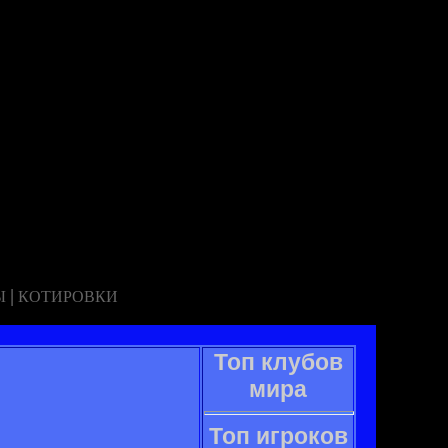
|
Ы
КОТИРОВКИ
Топ клубов
мира
Топ игроков