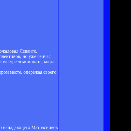
пожаловал Леванте.
ллективов, но уже сейчас
вом туре чемпионата, когда
ором месте, опережая своего
ого нападающего Матрасников