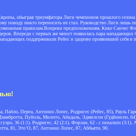
Европы, обыграв триумфатора Лиги чемпионов прошлого сезона 
бному поводу никто переносить не стал. Руководство Лиги лишь п
евозможным правилам.Вопреки предположениям, Кике Санчес Фло
идеров. Впереди с первых же минут появилась пара нападающих
нападающих поддерживали Рейес и здорово проявивший себя в 
лью!
, Пабло, Переа, Антонио Лопес, Родригес (Рейес, 85), Рауль Гарс
Дзамбротта, Пуйоль, Милито, Абидаль, Эдмилсон (Гудйонсен, 64)
гуэро, 36 (1:1). Родригес, 42 (2:1). Форлан, 62 - с пенальти (3:1). 
отта, 81, Это’О, 87, Антонио Лопес, 87, Аббьяти, 90.