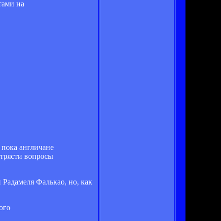
тами на
 пока англичане
утрясти вопросы
 Радамеля Фалькао, но, как
ого