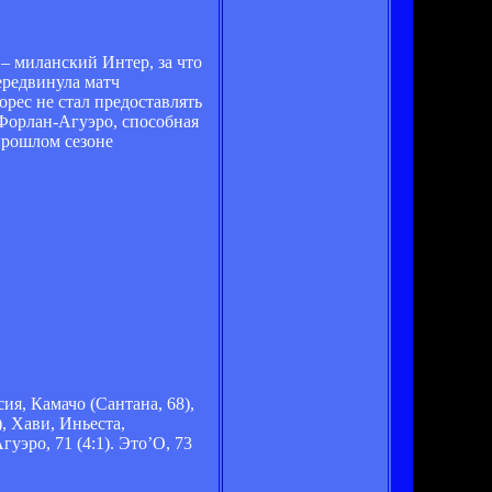
– миланский Интер, за что
ередвинула матч
рес не стал предоставлять
 Форлан-Агуэро, способная
прошлом сезоне
ия, Камачо (Сантана, 68),
, Хави, Иньеста,
Агуэро, 71 (4:1). Это’О, 73