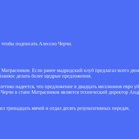
 чтобы подписать Алессио Черчи.
 Матрасников. Если ранее мадридский клуб предлагал всего дю
бланкос делать более щедрые предложения.
етико надеется, что предложение в двадцать миллионов евро у
Черчи в стане Матрасников является технический директор Анд
ил тринадцать мячей и отдал десять результативных передач.