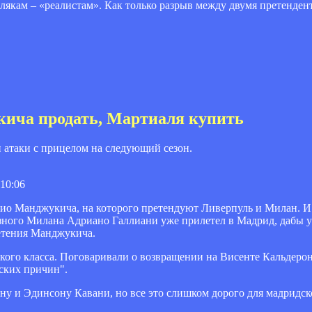
якам – «реалистам». Как только разрыв между двумя претенден
кича продать, Мартиаля купить
атаки с прицелом на следующий сезон.
 10:06
рио Манджукича, на которого претендуют Ливерпуль и Милан. И
озного Милана Адриано Галлиани уже прилетел в Мадрид, дабы 
ретения Манджукича.
кого класса. Поговаривали о возвращении на Висенте Кальдерон
еских причин".
у и Эдинсону Кавани, но все это слишком дорого для мадридск