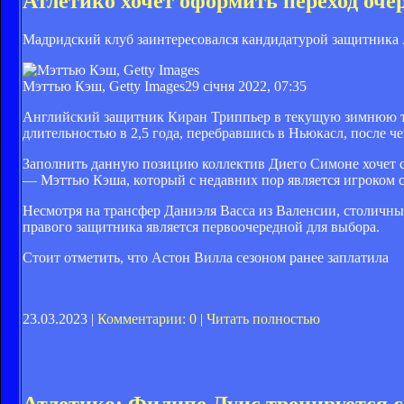
Атлетико хочет оформить переход оче
Мадридский клуб заинтересовался кандидатурой защитника
Мэттью Кэш, Getty Images
29 січня 2022, 07:35
Английский защитник Киран Триппьер в текущую зимнюю т
длительностью в 2,5 года, перебравшись в Ньюкасл, после че
Заполнить данную позицию коллектив Диего Симоне хочет 
— Мэттью Кэша, который с недавних пор является игроком 
Несмотря на трансфер Даниэля Васса из Валенсии, столичный
правого защитника является первоочередной для выбора.
Стоит отметить, что Астон Вилла сезоном ранее заплатила
23.03.2023 |
Комментарии: 0
|
Читать полностью
Атлетико: Филипе Луис тренируется с