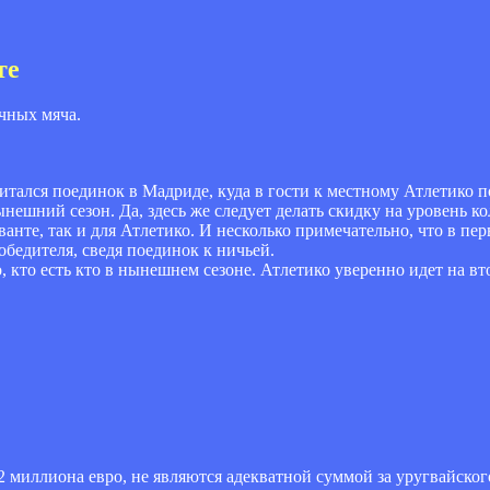
те
ичных мяча.
итался поединок в Мадриде, куда в гости к местному Атлетико 
нешний сезон. Да, здесь же следует делать скидку на уровень ко
анте, так и для Атлетико. И несколько примечательно, что в пер
обедителя, сведя поединок к ничьей.
 кто есть кто в нынешнем сезоне. Атлетико уверенно идет на вт
2 миллиона евро, не являются адекватной суммой за уругвайск