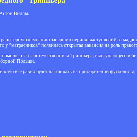
редного "Триппьера"
 Астон Виллы.
рансферную кампанию завершил период выступлений за мадри
го у "матрасников" появилась открытая вакансия на роль правог
с помощью экс-соотечественника Триппьера, выступающего в б
сборной Польши.
 клуб все равно будет настаивать на приобретении футболиста,
 резервистами