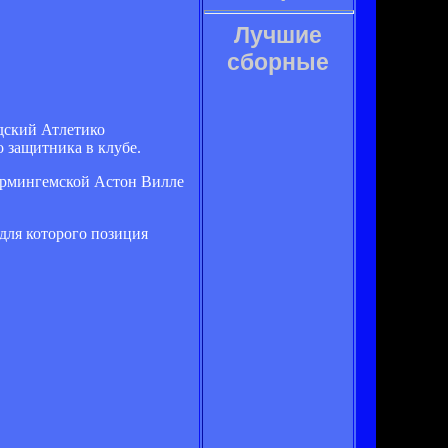
Лучшие
сборные
дский Атлетико
о защитника в клубе.
ирмингемской Астон Вилле
 для которого позиция