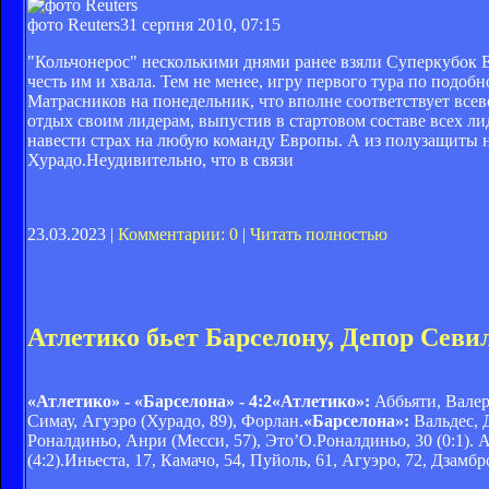
фото Reuters
31 серпня 2010, 07:15
"Кольчонерос" несколькими днями ранее взяли Суперкубок 
честь им и хвала. Тем не менее, игру первого тура по подо
Матрасников на понедельник, что вполне соответствует вс
отдых своим лидерам, выпустив в стартовом составе всех л
навести страх на любую команду Европы. А из полузащиты 
Хурадо.Неудивительно, что в связи
23.03.2023 |
Комментарии: 0
|
Читать полностью
Атлетико бьет Барселону, Депор Севи
«Атлетико» - «Барселона» - 4:2
«Атлетико»:
Аббьяти, Валера
Симау, Агуэро (Хурадо, 89), Форлан.
«Барселона»:
Вальдес, 
Роналдиньо, Анри (Месси, 57), Это’О.
Роналдиньо, 30 (0:1). А
(4:2).
Иньеста, 17, Камачо, 54, Пуйоль, 61, Агуэро, 72, Дзамбр