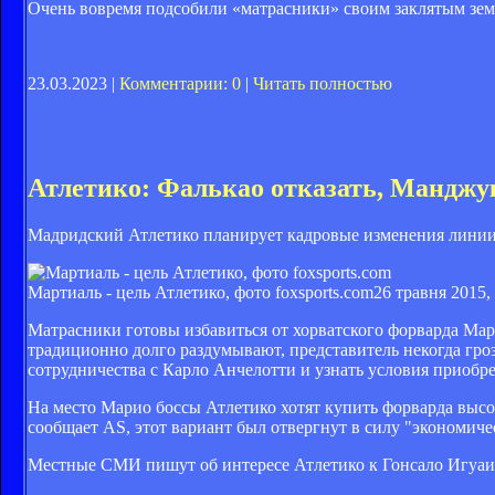
Очень вовремя подсобили «матрасники» своим заклятым земл
23.03.2023 |
Комментарии: 0
|
Читать полностью
Атлетико: Фалькао отказать, Манджу
Мадридский Атлетико планирует кадровые изменения линии 
Мартиаль - цель Атлетико, фото foxsports.com
26 травня 2015,
Матрасники готовы избавиться от хорватского форварда Ма
традиционно долго раздумывают, представитель некогда гр
сотрудничества с Карло Анчелотти и узнать условия приоб
На место Марио боссы Атлетико хотят купить форварда высо
сообщает AS, этот вариант был отвергнут в силу "экономич
Местные СМИ пишут об интересе Атлетико к Гонсало Игуаин