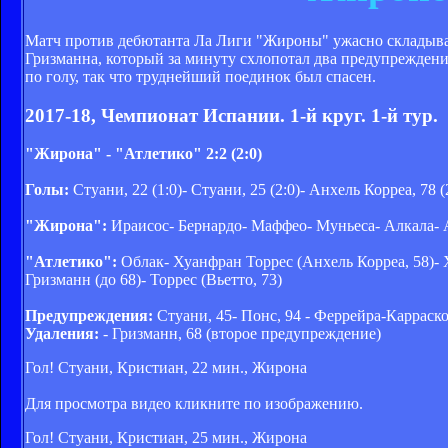
Матч против дебютанта Ла Лиги "Жироны" ужасно складывал
Гризманна, который за минуту схлопотал два предупреждени
по голу, так что труднейший поединок был спасен.
2017-18, Чемпионат Испании. 1-й круг. 1-й тур.
"Жирона" - "Атлетико" 2:2 (2:0)
Голы:
Стуани, 22 (1:0)- Стуани, 25 (2:0)- Анхель Корреа, 78 (
"Жирона":
Ираисос- Бернардо- Маффео- Муньеса- Алкала- Ад
"Атлетико":
Облак- Хуанфран Торрес (Анхель Корреа, 58)- 
Гризманн (до 68)- Торрес (Вьетто, 73)
Предупреждения:
Стуани, 45- Понс, 94 - Феррейра-Карраско,
Удаления:
- Гризманн, 68 (второе предупреждение)
Гол! Стуани, Кристиан, 22 мин., Жирона
Для просмотра видео кликните по изображению.
Гол! Стуани, Кристиан, 25 мин., Жирона