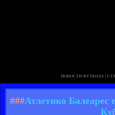
|
НОВОСТИ ФУТБОЛА
СТ
###
Атлетико Балеарес 
Ку