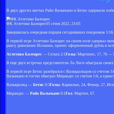
В двух других матчах Райо Вальекано и Бетис одержали поб
ФК Атлетико Балеарес
05 січня 2022, 23:05
Завершилась очередная порция сегодняшних поединков 1/16
В первой игре Атлетико Балеарес на своем поле одержал мин
рангу дивизионе Испании, принес оформленный дубль в исп
Атлетико Балеарес
— Сельта 2:1
Голы
: Мартинес, 17, 76 — 
В еще двух встречах представители Ла Лиги обыграли своих
В первой игре Бетис разобрался с Вальядолидом со счетом 3
Вальекано в гостях обыграл Мирандес со счетом 1:0, а един
Вальядолид —
Бетис
0:3
Голы
: Карвалью, 24, Фекир, 27, Игл
Мирандес —
Райо Вальекано
0:1
Гол
: Мартин, 67.